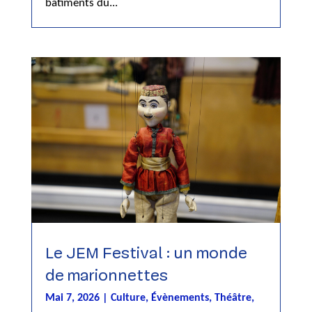
bâtiments du...
Le JEM Festival : un monde
de marionnettes
Mai 7, 2026
|
Culture
,
Évènements
,
Théâtre
,