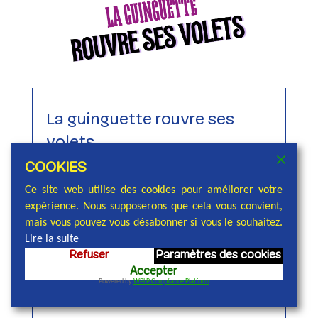
La guinguette rouvre ses
volets
Avr 20, 2026
|
Culture
,
Évènements
COOKIES
Invitation au spectacle de la 46ème saison de
Ce site web utilise des cookies pour améliorer votre
expérience. Nous supposerons que cela vous convient,
la « Guinguette a rouvert ses volets » Plongez
mais vous pouvez vous désabonner si vous le souhaitez.
dans l’effervescence des années 60 ! Le
Lire la suite
cabaret-concert « Le temps des Yéyés » vous
Refuser
Paramètres des cookies
Accepter
invite à revivre l’ambiance électrisante de
Powered by
WPLP Compliance Platform
cette décennie mythique, pour un moment...