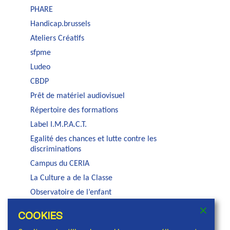
PHARE
Handicap.brussels
Ateliers Créatifs
sfpme
Ludeo
CBDP
Prêt de matériel audiovisuel
Répertoire des formations
Label I.M.P.A.C.T.
Egalité des chances et lutte contre les
discriminations
Campus du CERIA
La Culture a de la Classe
Observatoire de l’enfant
Auditorium Jacques Brel
COOKIES
Service PSE de la COCOF