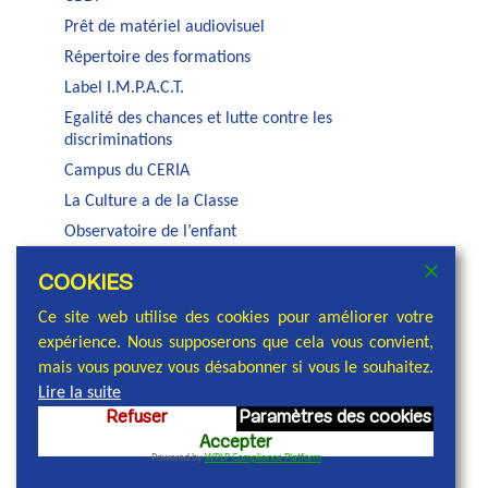
Prêt de matériel audiovisuel
Répertoire des formations
Label I.M.P.A.C.T.
Egalité des chances et lutte contre les
discriminations
Campus du CERIA
La Culture a de la Classe
Observatoire de l’enfant
Auditorium Jacques Brel
COOKIES
Service PSE de la COCOF
Ce site web utilise des cookies pour améliorer votre
expérience. Nous supposerons que cela vous convient,
mais vous pouvez vous désabonner si vous le souhaitez.
Lire la suite
Refuser
Paramètres des cookies
© 2026 Commission communautaire française,
Accepter
réalisation et conception : Cellule communication
Powered by
WPLP Compliance Platform
COCOF