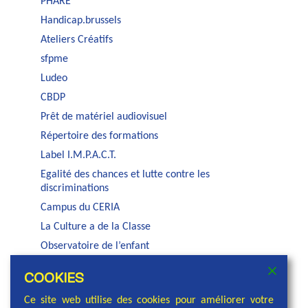
PHARE
Handicap.brussels
Ateliers Créatifs
sfpme
Ludeo
CBDP
Prêt de matériel audiovisuel
Répertoire des formations
Label I.M.P.A.C.T.
Egalité des chances et lutte contre les
discriminations
Campus du CERIA
La Culture a de la Classe
Observatoire de l’enfant
Auditorium Jacques Brel
COOKIES
Service PSE de la COCOF
Ce site web utilise des cookies pour améliorer votre