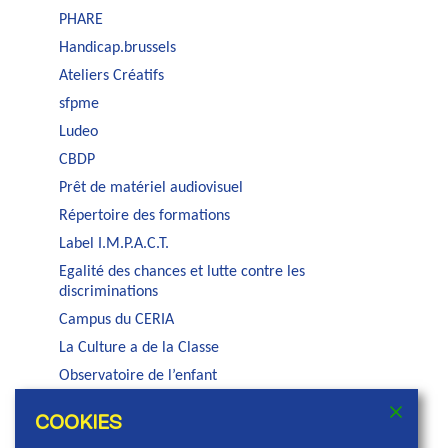
PHARE
Handicap.brussels
Ateliers Créatifs
sfpme
Ludeo
CBDP
Prêt de matériel audiovisuel
Répertoire des formations
Label I.M.P.A.C.T.
Egalité des chances et lutte contre les
discriminations
Campus du CERIA
La Culture a de la Classe
Observatoire de l’enfant
Auditorium Jacques Brel
COOKIES
Service PSE de la COCOF