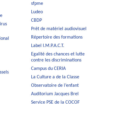
sfpme
Ludeo
le
CBDP
irus
Prêt de matériel audiovisuel
Répertoire des formations
ional
Label I.M.P.A.C.T.
Egalité des chances et lutte
contre les discriminations
Campus du CERIA
ssels
La Culture a de la Classe
Observatoire de l’enfant
Auditorium Jacques Brel
Service PSE de la COCOF