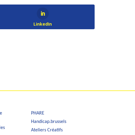
LinkedIn
e
PHARE
Handicap.brussels
les
Ateliers Créatifs