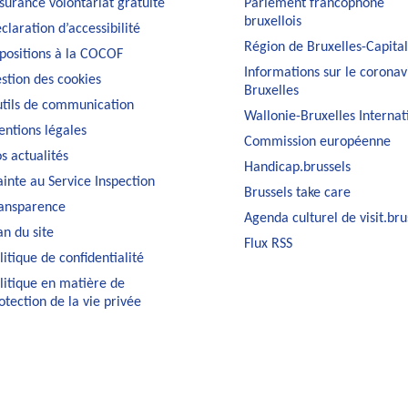
surance volontariat gratuite
Parlement francophone
bruxellois
claration d’accessibilité
Région de Bruxelles-Capita
positions à la COCOF
Informations sur le coronav
stion des cookies
Bruxelles
tils de communication
Wallonie-Bruxelles Internat
ntions légales
Commission européenne
s actualités
Handicap.brussels
ainte au Service Inspection
Brussels take care
ansparence
Agenda culturel de visit.bru
an du site
Flux RSS
litique de confidentialité
litique en matière de
otection de la vie privée