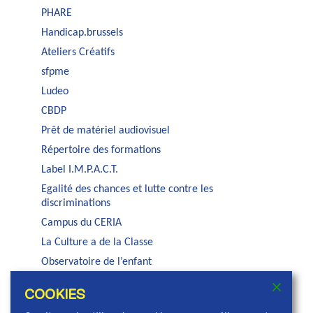
PHARE
Handicap.brussels
Ateliers Créatifs
sfpme
Ludeo
CBDP
Prêt de matériel audiovisuel
Répertoire des formations
Label I.M.P.A.C.T.
Egalité des chances et lutte contre les
discriminations
Campus du CERIA
La Culture a de la Classe
Observatoire de l’enfant
Auditorium Jacques Brel
COOKIES
Service PSE de la COCOF