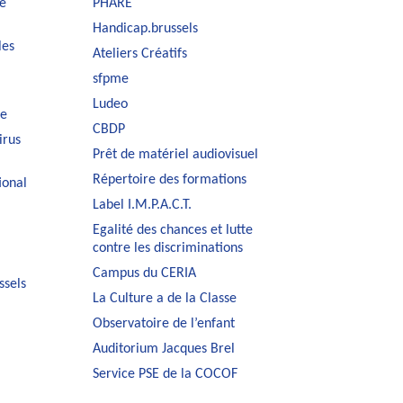
e
PHARE
Handicap.brussels
les
Ateliers Créatifs
sfpme
Ludeo
le
CBDP
irus
Prêt de matériel audiovisuel
Répertoire des formations
ional
Label I.M.P.A.C.T.
Egalité des chances et lutte
contre les discriminations
Campus du CERIA
ssels
La Culture a de la Classe
Observatoire de l’enfant
Auditorium Jacques Brel
Service PSE de la COCOF