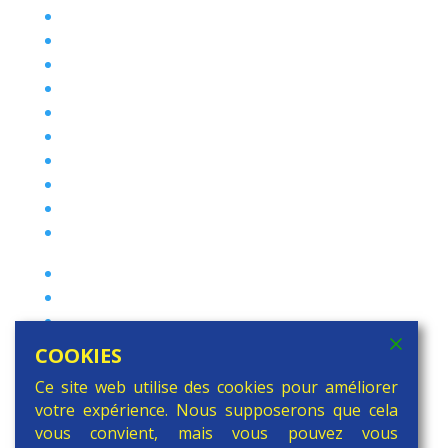
PHARE
Handicap.brussels
Ateliers Créatifs
sfpme
Ludeo
CBDP
Prêt de matériel audiovisuel
Répertoire des formations
Label I.M.P.A.C.T.
Egalité des chances et lutte contre les
discriminations
Campus du CERIA
La Culture a de la Classe
Observatoire de l’enfant
Auditorium Jacques Brel
COOKIES
Service PSE de la COCOF
Ce site web utilise des cookies pour améliorer
votre expérience. Nous supposerons que cela
vous convient, mais vous pouvez vous