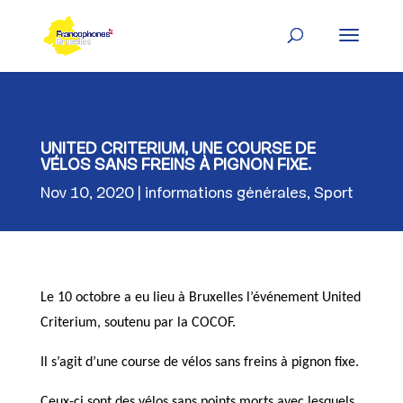
Skip
to
content
UNITED CRITERIUM, UNE COURSE DE
VÉLOS SANS FREINS À PIGNON FIXE.
Nov 10, 2020
informations générales
,
Sport
Le 10 octobre a eu lieu à Bruxelles l’événement United
Criterium, soutenu par la COCOF.
Il s’agit d’une course de vélos sans freins à pignon fixe.
Ceux-ci sont des vélos sans points morts avec lesquels