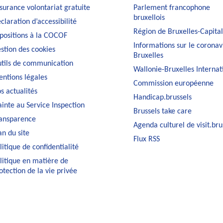
surance volontariat gratuite
Parlement francophone
bruxellois
claration d’accessibilité
Région de Bruxelles-Capita
positions à la COCOF
Informations sur le coronav
stion des cookies
Bruxelles
tils de communication
Wallonie-Bruxelles Internat
ntions légales
Commission européenne
s actualités
Handicap.brussels
ainte au Service Inspection
Brussels take care
ansparence
Agenda culturel de visit.bru
an du site
Flux RSS
litique de confidentialité
litique en matière de
otection de la vie privée