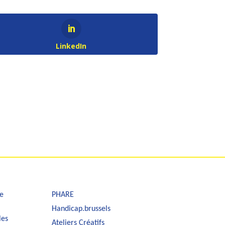
LinkedIn
e
PHARE
Handicap.brussels
les
Ateliers Créatifs