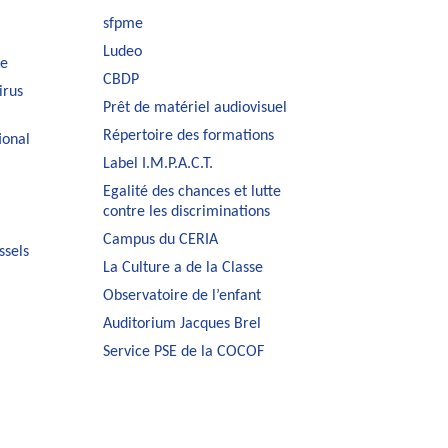
sfpme
Ludeo
le
CBDP
irus
Prêt de matériel audiovisuel
Répertoire des formations
ional
Label I.M.P.A.C.T.
Egalité des chances et lutte
contre les discriminations
Campus du CERIA
ssels
La Culture a de la Classe
Observatoire de l’enfant
Auditorium Jacques Brel
Service PSE de la COCOF