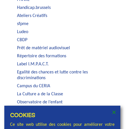
Handicap.brussels
Ateliers Créatifs
sfpme
Ludeo
CBDP
Prêt de matériel audiovisuel
Répertoire des formations
Label I.M.P.A.C.T.
Egalité des chances et lutte contre les
discriminations
Campus du CERIA
La Culture a de la Classe
Observatoire de l’enfant
Auditorium Jacques Brel
COOKIES
Service PSE de la COCOF
Ce site web utilise des cookies pour améliorer votre