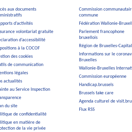
cès aux documents
Commission communautair
ministratifs
commune
pports d’activités
Fédération Wallonie-Bruxel
surance volontariat gratuite
Parlement francophone
bruxellois
claration d’accessibilité
Région de Bruxelles-Capita
positions à la COCOF
Informations sur le coronav
stion des cookies
Bruxelles
tils de communication
Wallonie-Bruxelles Internat
ntions légales
Commission européenne
s actualités
Handicap.brussels
ainte au Service Inspection
Brussels take care
ansparence
Agenda culturel de visit.bru
an du site
Flux RSS
litique de confidentialité
litique en matière de
otection de la vie privée