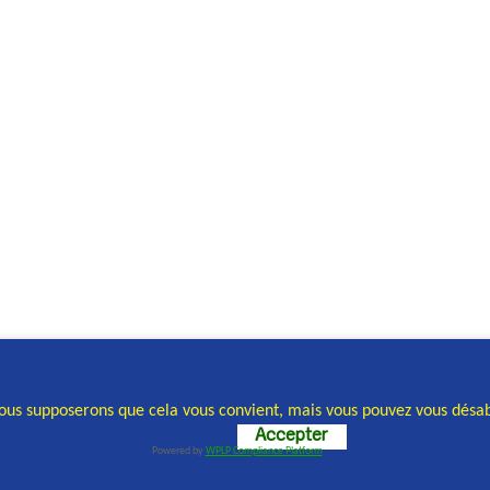
Nous supposerons que cela vous convient, mais vous pouvez vous désab
Accepter
Powered by
WPLP Compliance Platform
e, réalisation et conception : Cellule communication COCOF