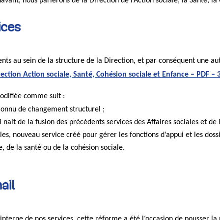
avant, nous parlerons de la Direction de l’Action sociale, la Santé, la
ices
s au sein de la structure de la Direction, et par conséquent une aut
rection Action sociale, Santé, Cohésion sociale et Enfance – PDF 
modifiée comme suit :
 connu de changement structurel ;
i nait de la fusion des précédents services des Affaires sociales et de 
ales, nouveau service créé pour gérer les fonctions d’appui et les do
e, de la santé ou de la cohésion sociale.
ail
on interne de nos services, cette réforme a été l‘occasion de pousser 