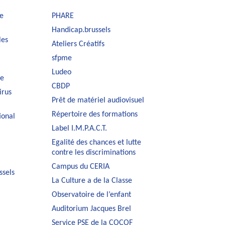
e
PHARE
Handicap.brussels
les
Ateliers Créatifs
sfpme
Ludeo
le
CBDP
irus
Prêt de matériel audiovisuel
Répertoire des formations
ional
Label I.M.P.A.C.T.
Egalité des chances et lutte
contre les discriminations
Campus du CERIA
ssels
La Culture a de la Classe
Observatoire de l’enfant
Auditorium Jacques Brel
Service PSE de la COCOF