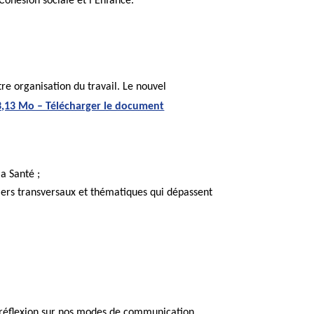
 Cohésion sociale et l’Enfance.
re organisation du travail. Le nouvel
– 3,13 Mo – Télécharger le document
la Santé ;
ssiers transversaux et thématiques qui dépassent
la réflexion sur nos modes de communication.