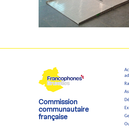
Ac
ad
Ra
As
Dé
Commission
Ex
communautaire
Ge
française
Ou