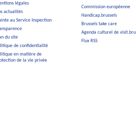
ntions légales
Commission européenne
s actualités
Handicap.brussels
ainte au Service Inspection
Brussels take care
ansparence
Agenda culturel de visit.bru
an du site
Flux RSS
litique de confidentialité
litique en matière de
otection de la vie privée