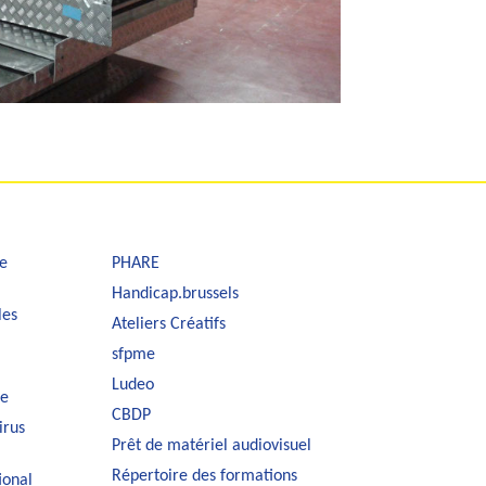
e
PHARE
Handicap.brussels
les
Ateliers Créatifs
sfpme
Ludeo
le
CBDP
irus
Prêt de matériel audiovisuel
Répertoire des formations
ional