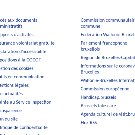
cès aux documents
Commission communautair
ministratifs
commune
pports d’activités
Fédération Wallonie-Bruxel
surance volontariat gratuite
Parlement francophone
bruxellois
claration d’accessibilité
Région de Bruxelles-Capita
positions à la COCOF
Informations sur le coronav
stion des cookies
Bruxelles
tils de communication
Wallonie-Bruxelles Internat
ntions légales
Commission européenne
s actualités
Handicap.brussels
ainte au Service Inspection
Brussels take care
ansparence
Agenda culturel de visit.bru
an du site
Flux RSS
litique de confidentialité