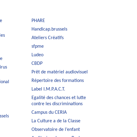
e
PHARE
Handicap.brussels
les
Ateliers Créatifs
sfpme
Ludeo
le
CBDP
irus
Prêt de matériel audiovisuel
Répertoire des formations
ional
Label I.M.P.A.C.T.
Egalité des chances et lutte
contre les discriminations
Campus du CERIA
ssels
La Culture a de la Classe
Observatoire de l’enfant