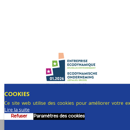
Facebook
Instagram
Linkedin
YouTube
Bluesky
COOKIES
Ce site web utilise des cookies pour améliorer votre 
Lire la suite
Refuser
Paramètres des cookies
© 2026 Commission communautaire française, r