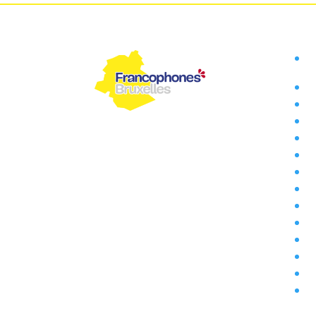
Ac
ad
Ra
As
Dé
Commission
Ex
communautaire
Ge
française
Ou
Me
42 rue des Palais
No
1030 Bruxelles
Pl
Tel: 02 800 80 00
Tr
Fax: 02 800 80 01
Pl
N° d'entreprise : 0240-682-437
Po
Po
Nous sommes présents sur :
pr