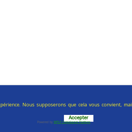
expérience. Nous supposerons que cela vous convient, ma
Accepter
Powered by
WPLP Compliance Platform
éalisation et conception : Cellule communication COCOF