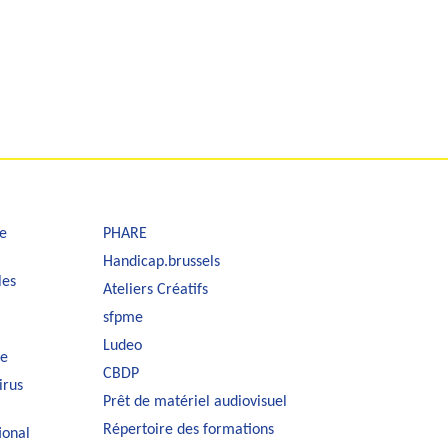
e
PHARE
Handicap.brussels
les
Ateliers Créatifs
sfpme
Ludeo
le
CBDP
irus
Prêt de matériel audiovisuel
Répertoire des formations
ional