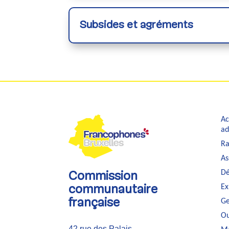
Subsides et agréments
Ac
ad
Ra
As
Dé
Commission
Ex
communautaire
Ge
française
Ou
42 rue des Palais