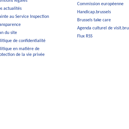
ntions légales
Commission européenne
s actualités
Handicap.brussels
ainte au Service Inspection
Brussels take care
ansparence
Agenda culturel de visit.bru
an du site
Flux RSS
litique de confidentialité
litique en matière de
otection de la vie privée