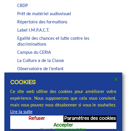
CBDP
Prêt de matériel audiovisuel
Répertoire des formations
Label I.M.P.A.C.T.
Egalité des chances et lutte contre les
discriminations
Campus du CERIA
La Culture a de la Classe
Observatoire de l’enfant
Auditorium Jacques Brel
COOKIES
Service PSE de la COCOF
Ce site web utilise des cookies pour améliorer votre
expérience. Nous supposerons que cela vous convient,
mais vous pouvez vous désabonner si vous le souhaitez.
Lire la suite
Refuser
Paramètres des cookies
© 2026 Commission communautaire française,
Accepter
réalisation et conception : Cellule communication
Powered by
WPLP Compliance Platform