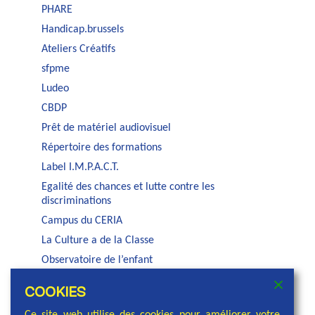
PHARE
Handicap.brussels
Ateliers Créatifs
sfpme
Ludeo
CBDP
Prêt de matériel audiovisuel
Répertoire des formations
Label I.M.P.A.C.T.
Egalité des chances et lutte contre les
discriminations
Campus du CERIA
La Culture a de la Classe
Observatoire de l’enfant
Auditorium Jacques Brel
COOKIES
Service PSE de la COCOF