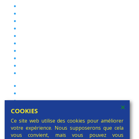
PHARE
Handicap.brussels
Ateliers Créatifs
sfpme
Ludeo
CBDP
Prêt de matériel audiovisuel
Répertoire des formations
Label I.M.P.A.C.T.
Egalité des chances et lutte contre les
discriminations
Campus du CERIA
La Culture a de la Classe
Observatoire de l’enfant
Auditorium Jacques Brel
COOKIES
Service PSE de la COCOF
Ce site web utilise des cookies pour améliorer
votre expérience. Nous supposerons que cela
vous convient, mais vous pouvez vous