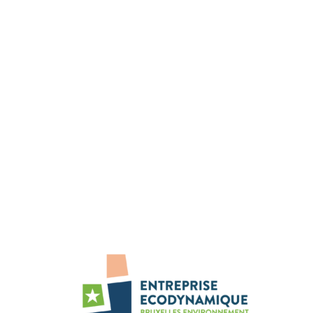
42 rue des Palais
1030 Bruxelles
Tel: 02 800 80 00
Fax: 02 800 80 01
N° d'entreprise : 0240-682-437
Nous sommes présents sur :
Facebook
Instagram
Linkedin
YouTube
Bluesky