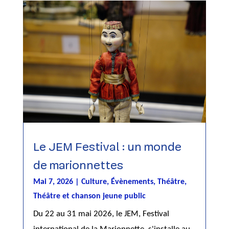
Le JEM Festival : un monde
de marionnettes
Mai 7, 2026
|
Culture
,
Évènements
,
Théâtre
,
Théâtre et chanson jeune public
Du 22 au 31 mai 2026, le JEM, Festival