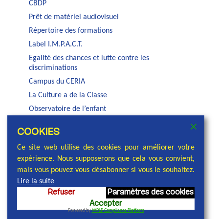
CBDP
Prêt de matériel audiovisuel
Répertoire des formations
Label I.M.P.A.C.T.
Egalité des chances et lutte contre les
discriminations
Campus du CERIA
La Culture a de la Classe
Observatoire de l’enfant
Auditorium Jacques Brel
COOKIES
Service PSE de la COCOF
Ce site web utilise des cookies pour améliorer votre
expérience. Nous supposerons que cela vous convient,
mais vous pouvez vous désabonner si vous le souhaitez.
Lire la suite
Refuser
Paramètres des cookies
© 2026 Commission communautaire française,
Accepter
réalisation et conception : Cellule communication
Powered by
WPLP Compliance Platform