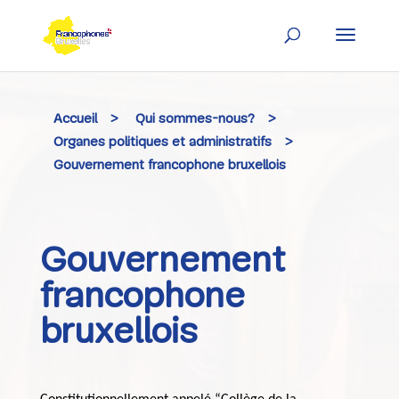
Skip
to
content
Accueil
>
Qui sommes-nous?
>
Organes politiques et administratifs
>
Gouvernement francophone bruxellois
Gouvernement
francophone
bruxellois