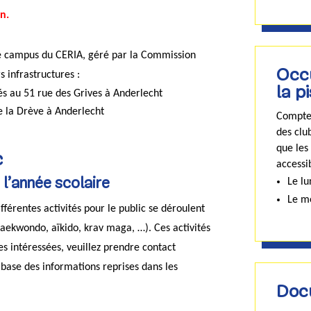
n.
le campus du CERIA, géré par la Commission
Occu
infrastructures :
la p
ués au 51 rue des Grives à Anderlecht
de la Drève à Anderlecht
Compte 
des clu
que les
c
accessib
Le lu
 l’année scolaire
Le m
fférentes activités pour le public se déroulent
taekwondo, aïkido, krav maga, …). Ces activités
tes intéressées, veuillez prendre contact
 base des informations reprises dans les
Doc