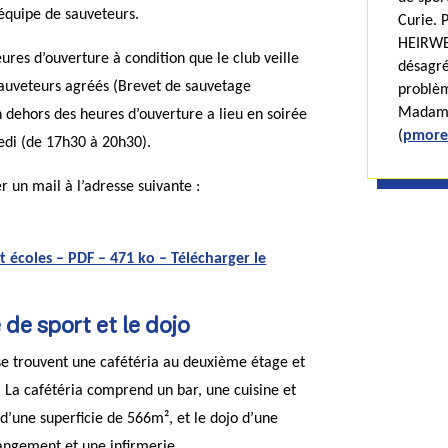
 équipe de sauveteurs.
Curie. 
HEIRWE
res d’ouverture à condition que le club veille
désagré
sauveteurs agréés (Brevet de sauvetage
problèm
Madame
n dehors des heures d’ouverture a lieu en soirée
(
pmore
edi (de 17h30 à 20h30).
 un mail à l’adresse suivante :
et écoles – PDF – 471 ko – Télécharger le
e de sport et le dojo
se trouvent une cafétéria au deuxième étage et
. La cafétéria comprend un bar, une cuisine et
 d’une superficie de 566m², et le dojo d’une
angement et une infirmerie.