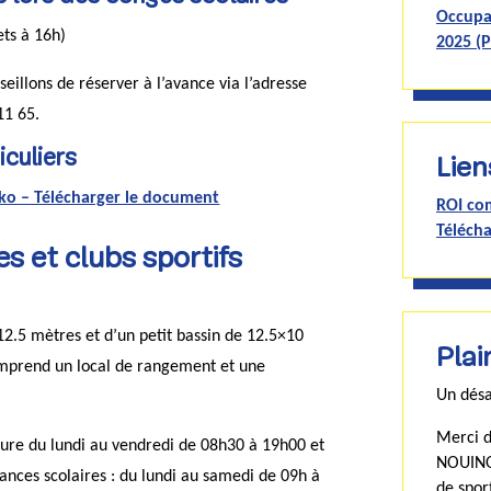
Occupat
ets à 16h)
2025 (P
eillons de réserver à l’avance via l’adresse
11 65.
iculiers
Lien
09 ko – Télécharger le document
ROI com
Téléch
es et clubs sportifs
2.5 mètres et d’un petit bassin de 12.5×10
Plai
omprend un local de rangement et une
Un désa
Merci 
ture du lundi au vendredi de 08h30 à 19h00 et
NOUINO
ances scolaires : du lundi au samedi de 09h à
de spor