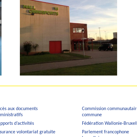
cès aux documents
Commission communautair
ministratifs
commune
pports d’activités
Fédération Wallonie-Bruxel
surance volontariat gratuite
Parlement francophone