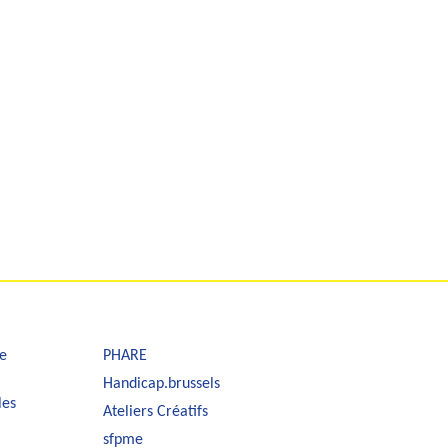
e
PHARE
Handicap.brussels
les
Ateliers Créatifs
sfpme