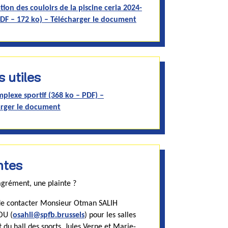
ion des couloirs de la piscine ceria 2024-
DF – 172 ko) – Télécharger le document
s utiles
plexe sportif (368 ko – PDF) –
arger le document
ntes
grément, une plainte ?
de contacter Monsieur Otman SALIH
U (
osahli@spfb.brussels
) pour les salles
t du hall des sports, Jules Verne et Marie-