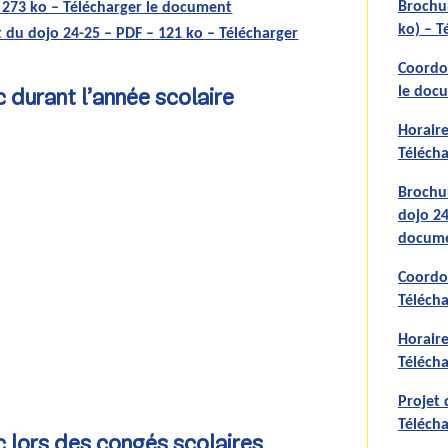
Brochur
– 273 ko – Télécharger le document
ko) – T
et du dojo 24-25 – PDF – 121 ko – Télécharger
Coordon
le doc
c durant l’année scolaire
Horaire
Téléch
Brochur
dojo 24
docum
Coordon
Téléch
Horaire
Téléch
Projet 
Téléch
c lors des congés scolaires