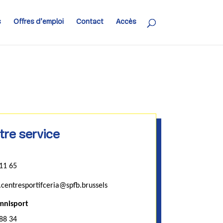
s
Offres d’emploi
Contact
Accès
tre service
11 65
.centresportifceria@spfb.brussels
mnisport
88 34