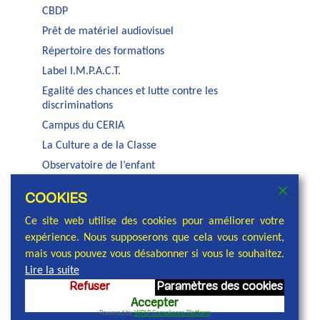
CBDP
Prêt de matériel audiovisuel
Répertoire des formations
Label I.M.P.A.C.T.
Egalité des chances et lutte contre les
discriminations
Campus du CERIA
La Culture a de la Classe
Observatoire de l’enfant
Auditorium Jacques Brel
COOKIES
Service PSE de la COCOF
Ce site web utilise des cookies pour améliorer votre
expérience. Nous supposerons que cela vous convient,
mais vous pouvez vous désabonner si vous le souhaitez.
Lire la suite
Refuser
Paramètres des cookies
© 2026 Commission communautaire française,
Accepter
réalisation et conception : Cellule communication
Powered by
WPLP Compliance Platform