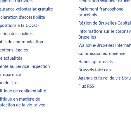
pports d’activités
Fédération Wallonie-Bruxel
surance volontariat gratuite
Parlement francophone
bruxellois
claration d’accessibilité
Région de Bruxelles-Capita
positions à la COCOF
Informations sur le coronav
stion des cookies
Bruxelles
tils de communication
Wallonie-Bruxelles Internat
ntions légales
Commission européenne
s actualités
Handicap.brussels
ainte au Service Inspection
Brussels take care
ansparence
Agenda culturel de visit.bru
an du site
Flux RSS
litique de confidentialité
litique en matière de
otection de la vie privée