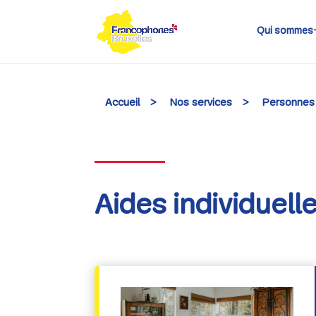
Skip
to
content
Qui sommes
Accueil
>
Nos services
>
Personnes
Aides individuell