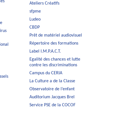
les
Ateliers Créatifs
sfpme
Ludeo
le
CBDP
irus
Prêt de matériel audiovisuel
Répertoire des formations
ional
Label I.M.P.A.C.T.
Egalité des chances et lutte
contre les discriminations
Campus du CERIA
ssels
La Culture a de la Classe
Observatoire de l’enfant
Auditorium Jacques Brel
Service PSE de la COCOF