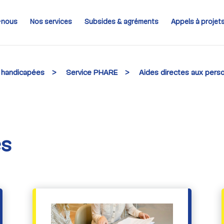
-nous
Nos services
Subsides & agréments
Appels à projet
 handicapées
>
Service PHARE
>
Aides directes aux pers
es