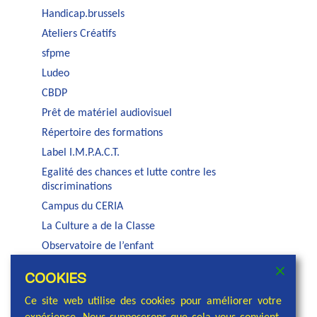
Handicap.brussels
Ateliers Créatifs
sfpme
Ludeo
CBDP
Prêt de matériel audiovisuel
Répertoire des formations
Label I.M.P.A.C.T.
Egalité des chances et lutte contre les
discriminations
Campus du CERIA
La Culture a de la Classe
Observatoire de l’enfant
Auditorium Jacques Brel
COOKIES
Service PSE de la COCOF
Ce site web utilise des cookies pour améliorer votre