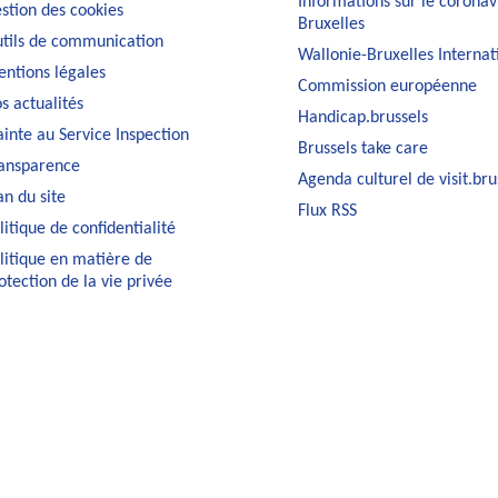
Informations sur le coronav
stion des cookies
Bruxelles
tils de communication
Wallonie-Bruxelles Internat
ntions légales
Commission européenne
s actualités
Handicap.brussels
ainte au Service Inspection
Brussels take care
ansparence
Agenda culturel de visit.bru
an du site
Flux RSS
litique de confidentialité
litique en matière de
otection de la vie privée