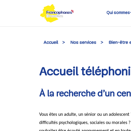
Skip
to
content
Qui sommes
Accueil
>
Nos services
>
Bien-être 
Accueil téléphon
À la recherche d’un ce
Vous êtes un adulte, un sénior ou un adolescent
difficultés psychologiques, sociales ou morales ?
souhaitez être écouté anonymement et en toute 