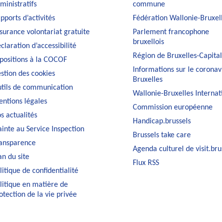
ministratifs
commune
pports d’activités
Fédération Wallonie-Bruxel
surance volontariat gratuite
Parlement francophone
bruxellois
claration d’accessibilité
Région de Bruxelles-Capita
positions à la COCOF
Informations sur le coronav
stion des cookies
Bruxelles
tils de communication
Wallonie-Bruxelles Internat
ntions légales
Commission européenne
s actualités
Handicap.brussels
ainte au Service Inspection
Brussels take care
ansparence
Agenda culturel de visit.bru
an du site
Flux RSS
litique de confidentialité
litique en matière de
otection de la vie privée