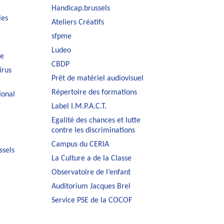
Handicap.brussels
les
Ateliers Créatifs
sfpme
Ludeo
le
CBDP
irus
Prêt de matériel audiovisuel
Répertoire des formations
ional
Label I.M.P.A.C.T.
Egalité des chances et lutte
contre les discriminations
Campus du CERIA
ssels
La Culture a de la Classe
Observatoire de l’enfant
Auditorium Jacques Brel
Service PSE de la COCOF