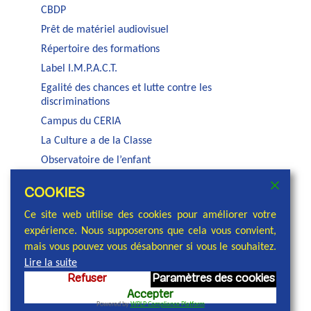
CBDP
Prêt de matériel audiovisuel
Répertoire des formations
Label I.M.P.A.C.T.
Egalité des chances et lutte contre les
discriminations
Campus du CERIA
La Culture a de la Classe
Observatoire de l’enfant
Auditorium Jacques Brel
COOKIES
Service PSE de la COCOF
Ce site web utilise des cookies pour améliorer votre
expérience. Nous supposerons que cela vous convient,
mais vous pouvez vous désabonner si vous le souhaitez.
Lire la suite
Refuser
Paramètres des cookies
© 2026 Commission communautaire française,
Accepter
réalisation et conception : Cellule communication
Powered by
WPLP Compliance Platform