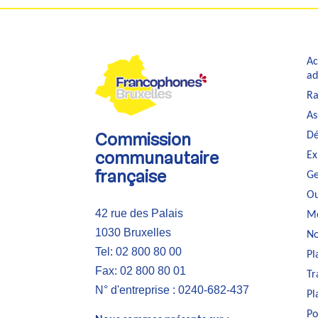
Ac
ad
Ra
As
Dé
Commission
Ex
communautaire
Ge
française
Ou
42 rue des Palais
Me
1030 Bruxelles
No
Tel: 02 800 80 00
Pl
Fax: 02 800 80 01
Tr
N° d'entreprise : 0240-682-437
Pl
Po