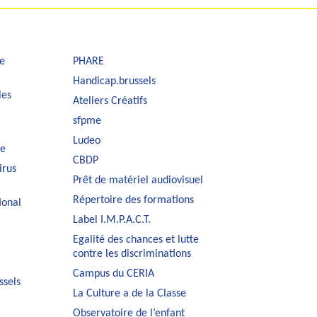
e
PHARE
Handicap.brussels
les
Ateliers Créatifs
sfpme
Ludeo
le
CBDP
irus
Prêt de matériel audiovisuel
Répertoire des formations
ional
Label I.M.P.A.C.T.
Egalité des chances et lutte
contre les discriminations
Campus du CERIA
ssels
La Culture a de la Classe
Observatoire de l’enfant