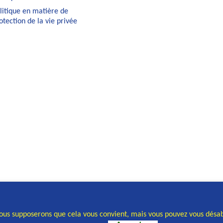
litique en matière de
otection de la vie privée
Nous supposerons que cela vous convient, mais vous pouvez vous désab