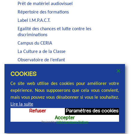
Prêt de matériel audiovisuel
Répertoire des formations
Label I.M.P.A.C.T.
Egalité des chances et lutte contre les
discriminations
Campus du CERIA
La Culture a de la Classe
Observatoire de l’enfant
Auditorium Jacques Brel
COOKIES
Service PSE de la COCOF
Ce site web utilise des cookies pour améliorer votre
expérience. Nous supposerons que cela vous convient,
mais vous pouvez vous désabonner si vous le souhaitez.
Lire la suite
Refuser
Paramètres des cookies
© 2026 Commission communautaire française,
Accepter
réalisation et conception : Cellule communication
Powered by
WPLP Compliance Platform
COCOF