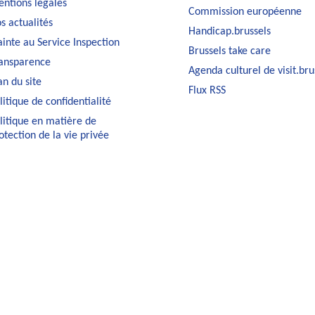
ntions légales
Commission européenne
s actualités
Handicap.brussels
ainte au Service Inspection
Brussels take care
ansparence
Agenda culturel de visit.bru
an du site
Flux RSS
litique de confidentialité
litique en matière de
otection de la vie privée