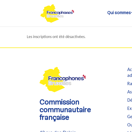
Skip
to
content
Qui sommes
Les inscriptions ont été désactivées.
Ac
ad
Ra
As
Dé
Commission
Ex
communautaire
Ge
française
Ou