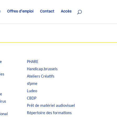
s
Offres d’emploi
Contact
Accès
e
PHARE
Handicap.brussels
les
Ateliers Créatifs
sfpme
Ludeo
le
CBDP
irus
Prêt de matériel audiovisuel
Répertoire des formations
ional