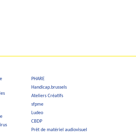
e
PHARE
Handicap.brussels
les
Ateliers Créatifs
sfpme
Ludeo
le
CBDP
irus
Prêt de matériel audiovisuel