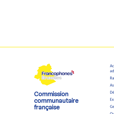
Ac
ad
Ra
As
Dé
Commission
Ex
communautaire
Ge
française
Ou