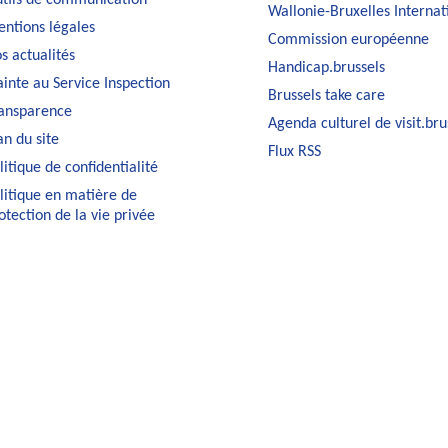
Wallonie-Bruxelles Internat
ntions légales
Commission européenne
s actualités
Handicap.brussels
ainte au Service Inspection
Brussels take care
ansparence
Agenda culturel de visit.bru
an du site
Flux RSS
litique de confidentialité
litique en matière de
otection de la vie privée