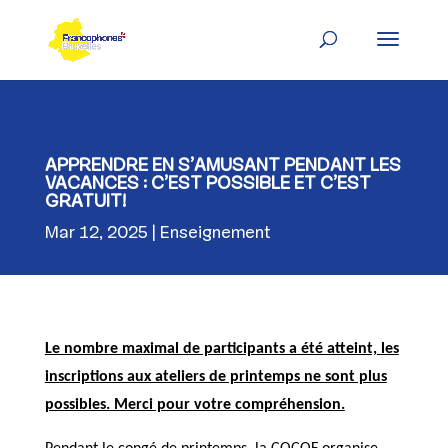
Skip
to
content
APPRENDRE EN S’AMUSANT PENDANT LES
VACANCES : C’EST POSSIBLE ET C’EST
GRATUIT!
Mar 12, 2025
Enseignement
Le nombre maximal de participants a été atteint, les
inscriptions aux ateliers de printemps ne sont plus
possibles. Merci pour votre compréhension.